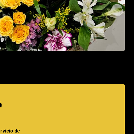
á
o
rvicio de