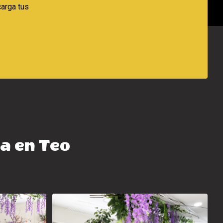
arga tus
ía en Teo