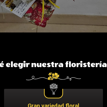
 elegir nuestra floristerí
Gran variedad floral