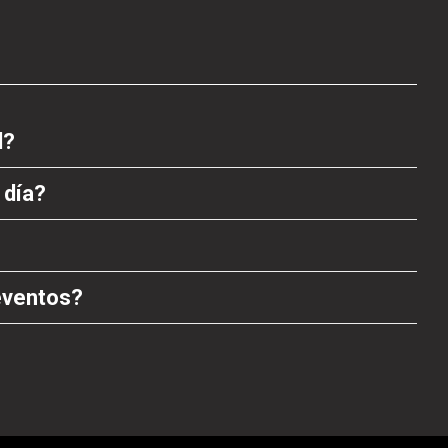
l?
 día?
eventos?