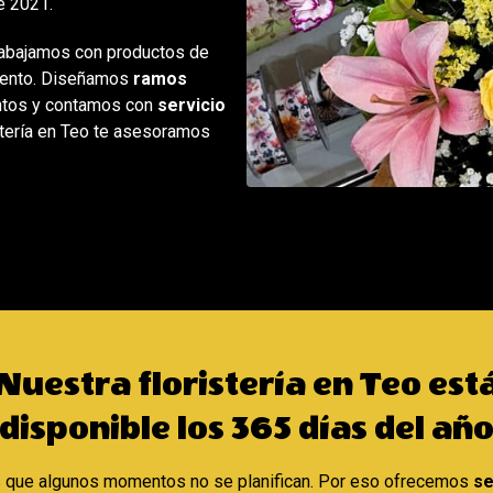
e 2021.
rabajamos con productos de
omento. Diseñamos
ramos
entos y contamos con
servicio
stería en Teo te asesoramos
Nuestra floristería en Teo est
disponible los 365 días del añ
que algunos momentos no se planifican. Por eso ofrecemos
se