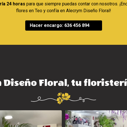
ería 24 horas
para que siempre puedas contar con nosotros. ¡Enc
flores en Teo y confía en Alecrym Diseño Floral!
Hacer encargo: 636 456 894
Diseño Floral, tu florister