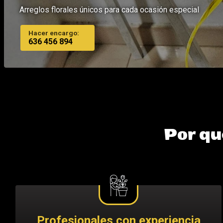
Arreglos florales únicos para cada ocasión especial
Hacer encargo:
636 456 894
Por qué
Profesionales con experiencia